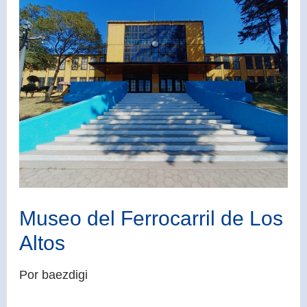
del
Ferrocarril
de
Los
Altos
Museo del Ferrocarril de Los
Altos
Por
baezdigi